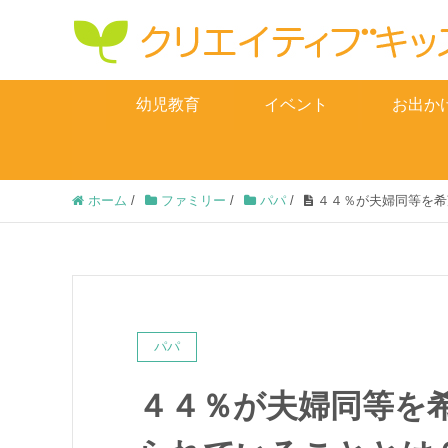
幼児教育
イベント
お出か
ホーム
/
ファミリー
/
パパ
/
４４％が夫婦同等を希
パパ
４４％が夫婦同等を