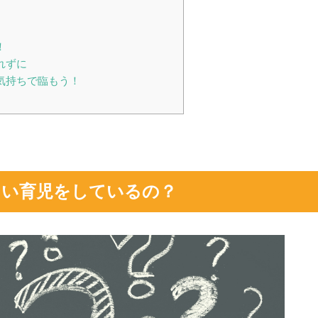
！
れずに
気持ちで臨もう！
らい育児をしているの？