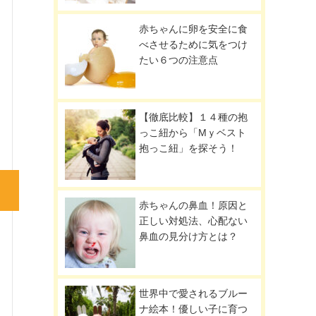
赤ちゃんに卵を安全に食
べさせるために気をつけ
たい６つの注意点
【徹底比較】１４種の抱
っこ紐から「Mｙベスト
抱っこ紐」を探そう！
赤ちゃんの鼻血！原因と
正しい対処法、心配ない
鼻血の見分け方とは？
世界中で愛されるブルー
ナ絵本！優しい子に育つ