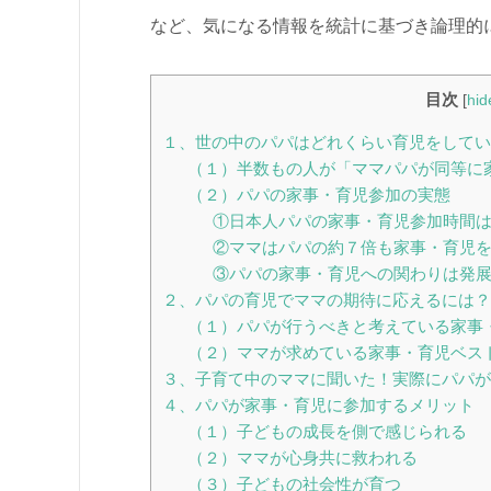
など、気になる情報を統計に基づき論理的
目次
[
hid
１、世の中のパパはどれくらい育児をしてい
（１）半数もの人が「ママパパが同等に
（２）パパの家事・育児参加の実態
①日本人パパの家事・育児参加時間
②ママはパパの約７倍も家事・育児
③パパの家事・育児への関わりは発
２、パパの育児でママの期待に応えるには？
（１）パパが行うべきと考えている家事
（２）ママが求めている家事・育児ベス
３、子育て中のママに聞いた！実際にパパが
４、パパが家事・育児に参加するメリット
（１）子どもの成長を側で感じられる
（２）ママが心身共に救われる
（３）子どもの社会性が育つ