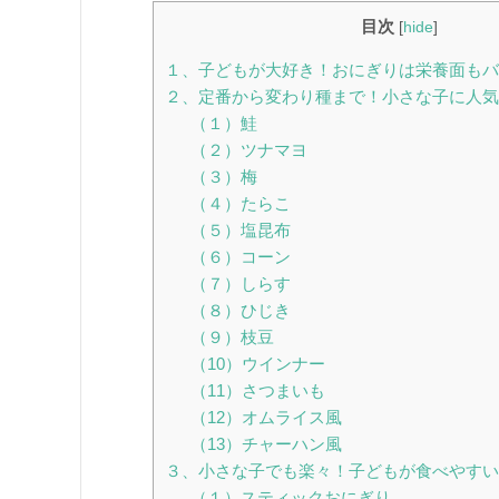
目次
[
hide
]
１、子どもが大好き！おにぎりは栄養面もバ
２、定番から変わり種まで！小さな子に人気
（１）鮭
（２）ツナマヨ
（３）梅
（４）たらこ
（５）塩昆布
（６）コーン
（７）しらす
（８）ひじき
（９）枝豆
（10）ウインナー
（11）さつまいも
（12）オムライス風
（13）チャーハン風
３、小さな子でも楽々！子どもが食べやすい
（１）スティックおにぎり