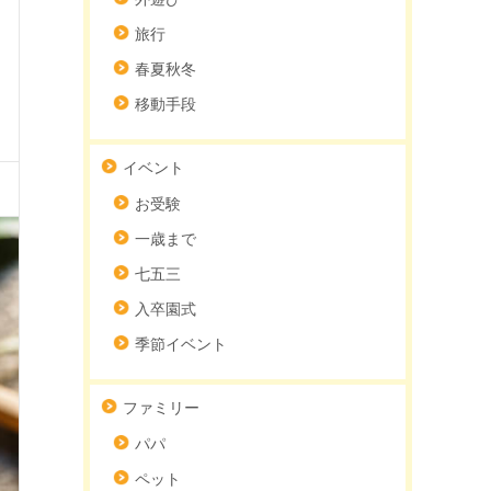
旅行
春夏秋冬
移動手段
イベント
お受験
一歳まで
七五三
入卒園式
季節イベント
ファミリー
パパ
ペット