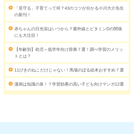
「見守る」子育てって何？43のコツが分かる小川大介先生
の新刊！
赤ちゃんの日光浴はいつから？紫外線とビタミンDの関係
にも大注目！
【年齢別】幼児～低学年向け辞典７選！調べ学習のメリッ
トとは？
11ぴきのねこだけじゃない！馬場のぼる絵本おすすめ７選
漫画は知識の泉！？学習効果の高い子ども向けマンガ12選