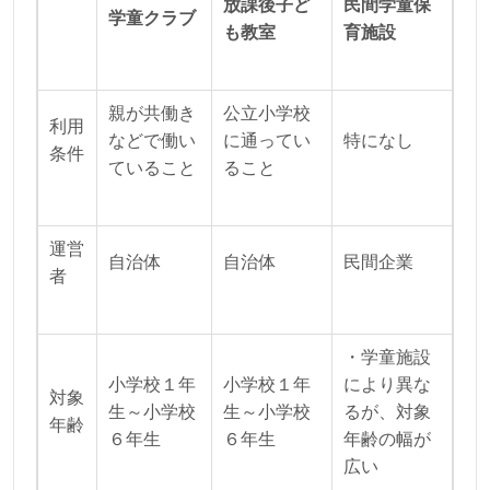
放課後子ど
民間学童保
学童クラブ
も教室
育施設
親が共働き
公立小学校
利用
などで働い
に通ってい
特になし
条件
ていること
ること
運営
自治体
自治体
民間企業
者
・学童施設
小学校１年
小学校１年
により異な
対象
生～小学校
生～小学校
るが、対象
年齢
６年生
６年生
年齢の幅が
広い