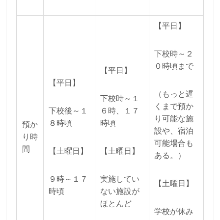
【平日】
下校時～２
０時頃まで
【平日】
【平日】
（もっと遅
下校時～１
くまで預か
下校後～１
６時、１７
り可能な施
８時頃
時頃
預か
設や、宿泊
り時
可能場合も
間
【土曜日】
【土曜日】
ある。）
９時～１７
実施してい
【土曜日】
時頃
ない施設が
ほとんど
学校が休み