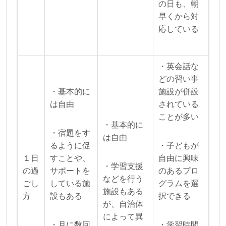
の日も、朝
早くから対
応している
・英会話な
どの習い事
・基本的に
施設が併設
は自由
されている
ことが多い
・基本的に
・宿題をす
は自由
るように促
・子どもが
１日
すことや、
自由に興味
・学習支援
の過
サポートを
のあるプロ
などを行う
ごし
している施
グラムを選
施設もある
方
設もある
択できる
が、自治体
によって異
・月に数回
・学習時間