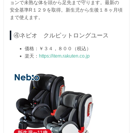
ョンで未熟な体を頭から足先まで守ります。最新の
安全基準R１２９を取得。新生児から生後１８ヶ月頃
まで使えます。
④ネビオ クルピットロングユース
価格：￥３４，８００（税込）
楽天：
https://item.rakuten.co.jp