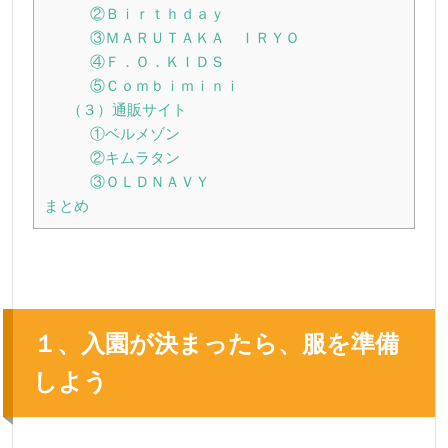
②Ｂｉｒｔｈｄａｙ
③ＭＡＲＵＴＡＫＡ ＩＲＹＯ
④Ｆ．Ｏ．ＫＩＤＳ
⑤Ｃｏｍｂｉｍｉｎｉ
（３）通販サイト
①ベルメゾン
②キムラタン
③ＯＬＤＮＡＶＹ
まとめ
１、入園が決まったら、服を準備
しよう