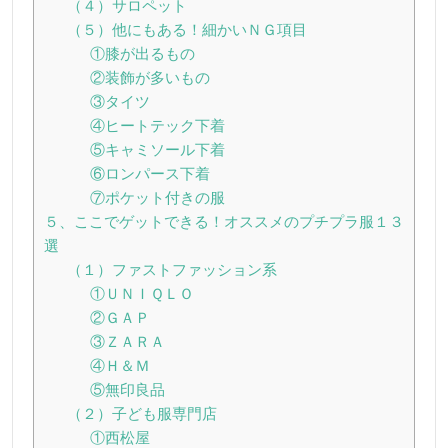
（４）サロペット
（５）他にもある！細かいＮＧ項目
①膝が出るもの
②装飾が多いもの
③タイツ
④ヒートテック下着
⑤キャミソール下着
⑥ロンパース下着
⑦ポケット付きの服
５、ここでゲットできる！オススメのプチプラ服１３
選
（１）ファストファッション系
①ＵＮＩＱＬＯ
②ＧＡＰ
③ＺＡＲＡ
④Ｈ＆Ｍ
⑤無印良品
（２）子ども服専門店
①西松屋