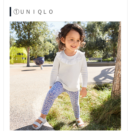
①ＵＮＩＱＬＯ