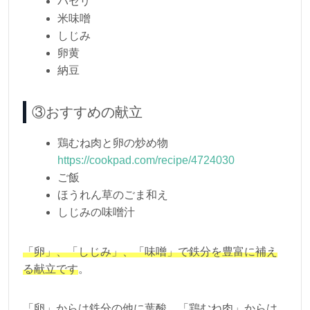
パセリ
米味噌
しじみ
卵黄
納豆
③おすすめの献立
鶏むね肉と卵の炒め物
https://cookpad.com/recipe/4724030
ご飯
ほうれん草のごま和え
しじみの味噌汁
「卵」、「しじみ」、「味噌」で鉄分を豊富に補え
る献立です
。
「卵」からは鉄分の他に葉酸、「鶏むね肉」からは