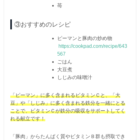
苺
③おすすめのレシピ
ピーマンと豚肉の炒め物
https://cookpad.com/recipe/643
567
ごはん
大豆煮
しじみの味噌汁
「ピーマン」に多く含まれるビタミンＣと、「大
豆」や「しじみ」に多く含まれる鉄分を一緒にとる
ことで、ビタミンＣが鉄分の吸収をサポートしてく
れる献立です！
「豚肉」からたんぱく質やビタミンＢ群も摂取でき