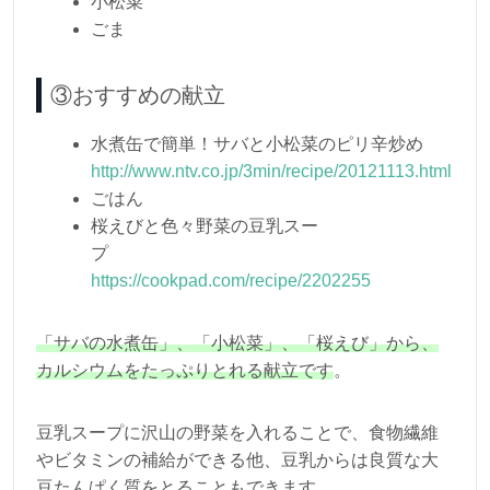
小松菜
ごま
③おすすめの献立
水煮缶で簡単！サバと小松菜のピリ辛炒め
http://www.ntv.co.jp/3min/recipe/20121113.html
ごはん
桜えびと色々野菜の豆乳スー
プ
https://cookpad.com/recipe/2202255
「サバの水煮缶」、「小松菜」、「桜えび」から、
カルシウムをたっぷりとれる献立です
。
豆乳スープに沢山の野菜を入れることで、食物繊維
やビタミンの補給ができる他、豆乳からは良質な大
豆たんぱく質をとることもできます。