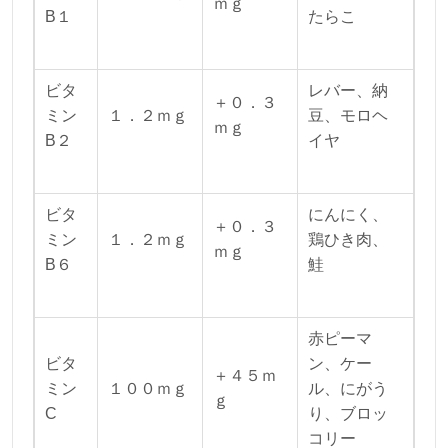
ｍｇ
B１
たらこ
ビタ
レバー、納
＋０．３
ミン
１．２ｍｇ
豆、モロヘ
ｍｇ
B２
イヤ
ビタ
にんにく、
＋０．３
ミン
１．２ｍｇ
鶏ひき肉、
ｍｇ
B６
鮭
赤ピーマ
ビタ
ン、ケー
＋４５ｍ
ミン
１００ｍｇ
ル、にがう
ｇ
C
り、ブロッ
コリー