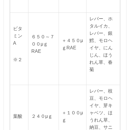
レバー、ホ
タルイカ、
ビタ
レバー、銀
ミン
６５０～７
＋４５０μ
鱈、モロヘ
A
００μｇ
ｇRAE
イヤ、にん
RAE
じん、ほう
※２
れん草、春
菊
レバー、枝
豆、モロヘ
イヤ、芽キ
＋１００μ
ャベツ、ほ
葉酸
２４０μｇ
ｇ
うれん草、
納豆、サニ