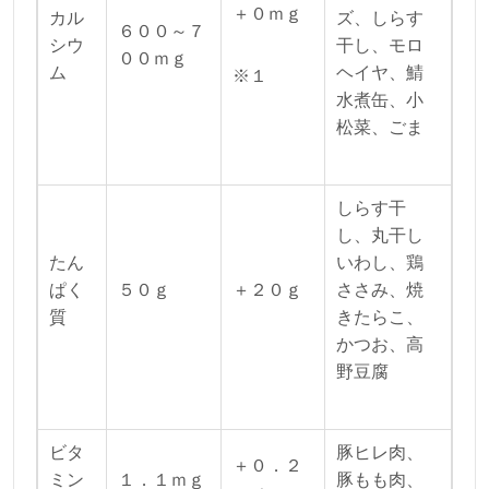
＋０ｍｇ
カル
ズ、しらす
６００～７
シウ
干し、モロ
００ｍｇ
ム
ヘイヤ、鯖
※１
水煮缶、小
松菜、ごま
しらす干
し、丸干し
たん
いわし、鶏
ぱく
５０ｇ
＋２０ｇ
ささみ、焼
質
きたらこ、
かつお、高
野豆腐
ビタ
豚ヒレ肉、
＋０．２
ミン
１．１ｍｇ
豚もも肉、